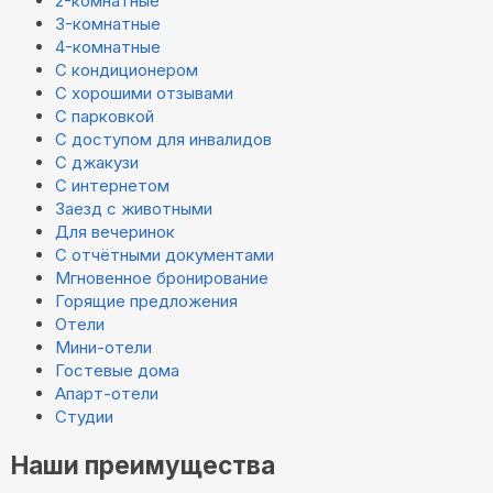
2-комнатные
3-комнатные
4-комнатные
С кондиционером
С хорошими отзывами
С парковкой
С доступом для инвалидов
С джакузи
С интернетом
Заезд с животными
Для вечеринок
С отчётными документами
Мгновенное бронирование
Горящие предложения
Отели
Мини-отели
Гостевые дома
Апарт-отели
Студии
Наши преимущества