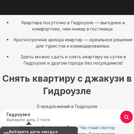
Квартира посуточно в Гидроузле — выгоднее и
комфортнее, чем номер в гостинице.
Краткосрочная аренда квартир — идеальное решение
для туристов и командированных.
Здесь можно сдать и снять квартиру на сутки в
Гидроузле и другом городе без посредников!
Снять квартиру с джакузи в
Гидроузле
0 предложений в Гидроузле
Гидроузел
Выберите даты, 2 гостя
Квартиры
Гостиницы
Дома
Частный сектор
Выберите даты заезда и
Найдём, где остановиться в Гидроузле: 0 вариантов