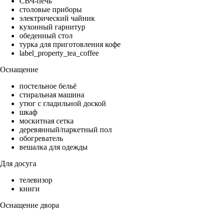
СВЧ-печь
столовые приборы
электрический чайник
кухонный гарнитур
обеденный стол
турка для приготовления кофе
label_property_tea_coffee
Оснащение
постельное бельё
стиральная машина
утюг с гладильной доской
шкаф
москитная сетка
деревянный/паркетный пол
обогреватель
вешалка для одежды
Для досуга
телевизор
книги
Оснащение двора