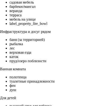
садовая мебель
барбекю/мангал
веранда
терраса
мебель на улице
label_property_fire_bowl
Инфраструктура и досуг рядом
баня (за территорией)
рыбалка
лес
верховая езда
каток
пруд/озеро поблизости
Ванная комната
полотенца
туалетные принадлежности
фен
душ
Для детей
высокий стул для ребенка